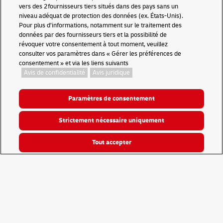
vers des 2fournisseurs tiers situés dans des pays sans un
niveau adéquat de protection des données (ex. États-Unis).
Pour plus d’informations, notamment sur le traitement des
données par des fournisseurs tiers et la possibilité de
révoquer votre consentement à tout moment, veuillez
consulter vos paramètres dans « Gérer les préférences de
consentement » et via les liens suivants
Trouvez le point de dépôt et
Avis de confidentialité
Avis juridique
enlèvement colis DHL, le
plus proche de chez vous !
Paramètres de consentement
Strictement nécessaire uniquement
Durant la période des Jeux Olympiques et
Paralympiques 2024 de nombreux dispositifs mis en
Tout accepter
place viendront perturber l’acheminement de vos
colis.
À LA UNE