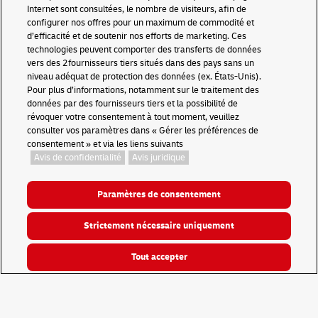
Internet sont consultées, le nombre de visiteurs, afin de
configurer nos offres pour un maximum de commodité et
d’efficacité et de soutenir nos efforts de marketing. Ces
technologies peuvent comporter des transferts de données
INFOS CIRCULATION
vers des 2fournisseurs tiers situés dans des pays sans un
niveau adéquat de protection des données (ex. États-Unis).
Pour plus d’informations, notamment sur le traitement des
données par des fournisseurs tiers et la possibilité de
révoquer votre consentement à tout moment, veuillez
consulter vos paramètres dans « Gérer les préférences de
consentement » et via les liens suivants
Avis de confidentialité
Avis juridique
Paramètres de consentement
Êtes-vous concernés
Strictement nécessaire uniquement
géographiquement par les
Jeux Olympiques et
Tout accepter
Paralympiques ?
Du 26 juillet jusqu’au 8 septembre, de nombreux sites