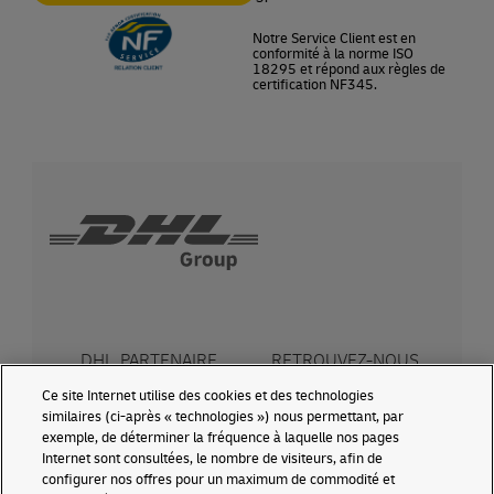
Notre Service Client est en
conformité à la norme ISO
18295 et répond aux règles de
certification NF345.
DHL, PARTENAIRE
RETROUVEZ-NOUS
LOGISTIQUE OFFICIEL
SUR LES RÉSEAUX
SOCIAUX
Ce site Internet utilise des cookies et des technologies
similaires (ci-après « technologies ») nous permettant, par
exemple, de déterminer la fréquence à laquelle nos pages
Internet sont consultées, le nombre de visiteurs, afin de
configurer nos offres pour un maximum de commodité et